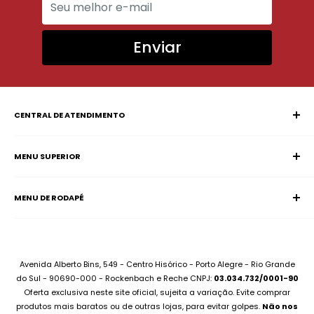
Enviar
CENTRAL DE ATENDIMENTO
MENU SUPERIOR
SAC (Serviço de Atendimento ao Consumidor)
Página Inicial
E-mail:
supervisao@aciadonotebook.com.br
MENU DE RODAPÉ
Notebooks
Whatsapp:
(51) 99227-3667
Informática
Contato
Desktops
Compre no Site e Retire na Loja
Montamos seu PC
Sobre Assistência Técnica
Avenida Alberto Bins, 549 - Centro Hisórico - Porto Alegre - Rio Grande
Compramos seu Notebook
do Sul - 90690-000 - Rockenbach e Reche CNPJ:
03.034.732/0001-90
Para Empresas
Oferta exclusiva neste site oficial, sujeita a variação. Evite comprar
Bateria Notebook
Canal no Youtube
produtos mais baratos ou de outras lojas, para evitar golpes.
Não nos