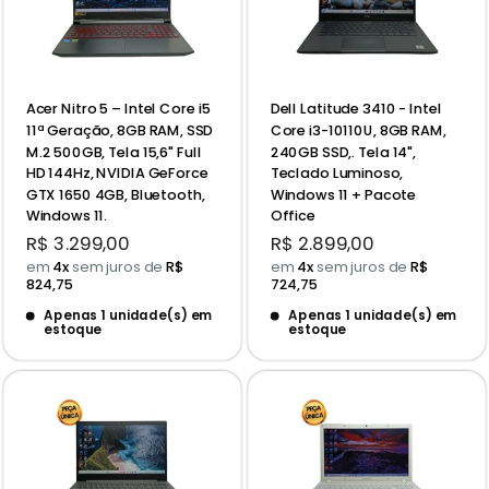
Acer Nitro 5 – Intel Core i5
Dell Latitude 3410 - Intel
11ª Geração, 8GB RAM, SSD
Core i3-10110U, 8GB RAM,
M.2 500GB, Tela 15,6" Full
240GB SSD,. Tela 14",
HD 144Hz, NVIDIA GeForce
Teclado Luminoso,
GTX 1650 4GB, Bluetooth,
Windows 11 + Pacote
Windows 11.
Office
Preço
Preço
R$ 3.299,00
R$ 2.899,00
promocional
promocional
em
4x
sem juros de
R$
em
4x
sem juros de
R$
824,75
724,75
Apenas 1 unidade(s) em
Apenas 1 unidade(s) em
estoque
estoque