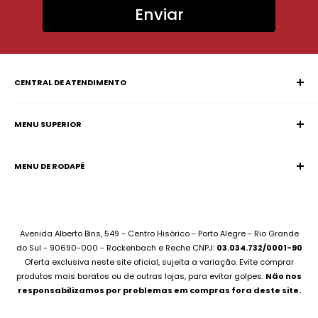
Enviar
CENTRAL DE ATENDIMENTO
MENU SUPERIOR
SAC (Serviço de Atendimento ao Consumidor)
Página Inicial
E-mail:
supervisao@aciadonotebook.com.br
MENU DE RODAPÉ
Notebooks
Whatsapp:
(51) 99227-3667
Informática
Contato
Desktops
Compre no Site e Retire na Loja
Montamos seu PC
Sobre Assistência Técnica
Avenida Alberto Bins, 549 - Centro Hisórico - Porto Alegre - Rio Grande
Compramos seu Notebook
do Sul - 90690-000 - Rockenbach e Reche CNPJ:
03.034.732/0001-90
Para Empresas
Oferta exclusiva neste site oficial, sujeita a variação. Evite comprar
Bateria Notebook
Canal no Youtube
produtos mais baratos ou de outras lojas, para evitar golpes.
Não nos
Fonte Notebook
responsabilizamos por problemas em compras fora deste site.
Assistência Técnica