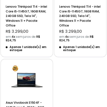
Lenovo Thinkpad T14 - intel
Lenovo Thinkpad T14 - intel
Core i5-1145G7, 16GB RAM,
Core i5-1145G7, 16GB RAM,
240GB SSD, Tela 14",
240GB SSD, Tela 14",
Windows 11 + Pacote
Windows 11 + Pacote
Office
Office
Preço
Preço
R$ 3.299,00
R$ 3.299,00
promocional
promocional
em
4x
sem juros de
R$
em
4x
sem juros de
R$
824,75
824,75
Apenas 1 unidade(s) em
Apenas 1 unidade(s) em
estoque
estoque
Asus Vivobook E1504F -