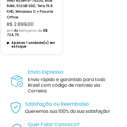
AMD Ryzen 5-7520u, 8GB
RAM, 512GB SSD, Tela 15.6
FHD, Windows 11 + Pacote
Office
Preço
R$ 2.899,00
promocional
em
4x
sem juros de
R$
724,75
Apenas 1 unidade(s) em
estoque
Envio Expresso
Envio rápido e garantido para todo
Brasil com código de rastreio via
Correios.
Satisfação ou Reembolso
Queremos sua 100% da sua satisfação!
Quer Falar Conosco?