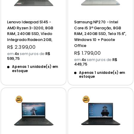
Lenovo Ideapad S145 -
Samsung NP270 - Intel
AMD Ryzen 3-3200, 8GB
Core i5 3ª Geração, 8GB
RAM, 240GB SSD, Víedo
RAM, 240GB SSD, Tela 15.6",
Integrado Radeon 2GB,
Windows 10 + Pacote
Office
Preço
R$ 2.399,00
promocional
Preço
R$ 1.799,00
em
4x
sem juros de
R$
promocional
599,75
em
4x
sem juros de
R$
449,75
Apenas 1 unidade(s) em
estoque
Apenas 1 unidade(s) em
estoque