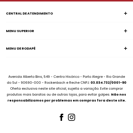
CENTRAL DE ATENDIMENTO
MENU SUPERIOR
SAC (Serviço de Atendimento ao Consumidor)
Página Inicial
E-mail:
supervisao@aciadonotebook.com.br
MENU DE RODAPÉ
Notebooks
Whatsapp:
(51) 99227-3667
Informática
Contato
Desktops
Compre no Site e Retire na Loja
Montamos seu PC
Sobre Assistência Técnica
Avenida Alberto Bins, 549 - Centro Hisórico - Porto Alegre - Rio Grande
Compramos seu Notebook
do Sul - 90690-000 - Rockenbach e Reche CNPJ:
03.034.732/0001-90
Para Empresas
Oferta exclusiva neste site oficial, sujeita a variação. Evite comprar
Bateria Notebook
Canal no Youtube
produtos mais baratos ou de outras lojas, para evitar golpes.
Não nos
Fonte Notebook
responsabilizamos por problemas em compras fora deste site.
Assistência Técnica
Para Empresas
Teclados Notebook
Telas Notebook