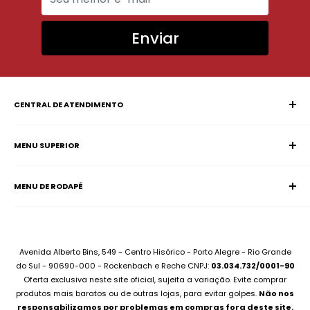
Enviar
CENTRAL DE ATENDIMENTO
MENU SUPERIOR
SAC (Serviço de Atendimento ao Consumidor)
Página Inicial
E-mail:
supervisao@aciadonotebook.com.br
MENU DE RODAPÉ
Notebooks
Whatsapp:
(51) 99227-3667
Informática
Contato
Desktops
Compre no Site e Retire na Loja
Montamos seu PC
Sobre Assistência Técnica
Avenida Alberto Bins, 549 - Centro Hisórico - Porto Alegre - Rio Grande
Compramos seu Notebook
do Sul - 90690-000 - Rockenbach e Reche CNPJ:
03.034.732/0001-90
Para Empresas
Oferta exclusiva neste site oficial, sujeita a variação. Evite comprar
Bateria Notebook
Canal no Youtube
produtos mais baratos ou de outras lojas, para evitar golpes.
Não nos
Fonte Notebook
responsabilizamos por problemas em compras fora deste site.