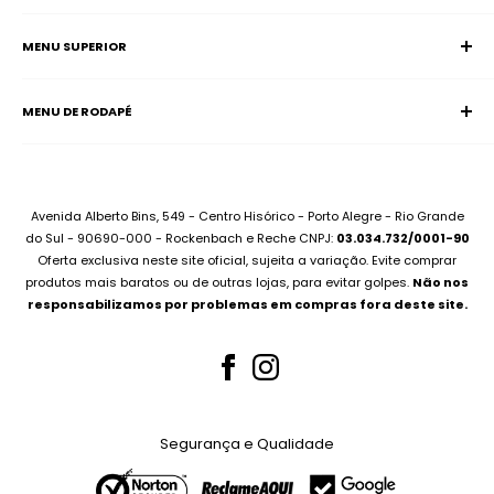
MENU SUPERIOR
SAC (Serviço de Atendimento ao Consumidor)
Página Inicial
E-mail:
supervisao@aciadonotebook.com.br
MENU DE RODAPÉ
Notebooks
Whatsapp:
(51) 99227-3667
Informática
Contato
Desktops
Compre no Site e Retire na Loja
Montamos seu PC
Sobre Assistência Técnica
Avenida Alberto Bins, 549 - Centro Hisórico - Porto Alegre - Rio Grande
Compramos seu Notebook
do Sul - 90690-000 - Rockenbach e Reche CNPJ:
03.034.732/0001-90
Para Empresas
Oferta exclusiva neste site oficial, sujeita a variação. Evite comprar
Bateria Notebook
Canal no Youtube
produtos mais baratos ou de outras lojas, para evitar golpes.
Não nos
Fonte Notebook
responsabilizamos por problemas em compras fora deste site.
Assistência Técnica
Para Empresas
Teclados Notebook
Telas Notebook
Segurança e Qualidade
Nossos Serviços
Whatsapp (51) 99227-3667