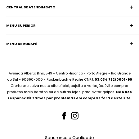
CENTRAL DE ATENDIMENTO
MENU SUPERIOR
SAC (Serviço de Atendimento ao Consumidor)
Página Inicial
E-mail:
supervisao@aciadonotebook.com.br
MENU DE RODAPÉ
Notebooks
Whatsapp:
(51) 99227-3667
Informática
Contato
Desktops
Compre no Site e Retire na Loja
Montamos seu PC
Sobre Assistência Técnica
Avenida Alberto Bins, 549 - Centro Hisórico - Porto Alegre - Rio Grande
Compramos seu Notebook
do Sul - 90690-000 - Rockenbach e Reche CNPJ:
03.034.732/0001-90
Para Empresas
Oferta exclusiva neste site oficial, sujeita a variação. Evite comprar
Bateria Notebook
Canal no Youtube
produtos mais baratos ou de outras lojas, para evitar golpes.
Não nos
Fonte Notebook
responsabilizamos por problemas em compras fora deste site.
Assistência Técnica
Para Empresas
Teclados Notebook
Telas Notebook
Segurança e Qualidade