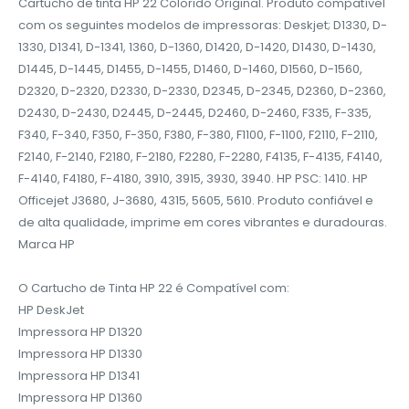
Cartucho de tinta HP 22 Colorido Original. Produto compatível
com os seguintes modelos de impressoras: Deskjet; D1330, D-
1330, D1341, D-1341, 1360, D-1360, D1420, D-1420, D1430, D-1430,
D1445, D-1445, D1455, D-1455, D1460, D-1460, D1560, D-1560,
D2320, D-2320, D2330, D-2330, D2345, D-2345, D2360, D-2360,
D2430, D-2430, D2445, D-2445, D2460, D-2460, F335, F-335,
F340, F-340, F350, F-350, F380, F-380, F1100, F-1100, F2110, F-2110,
F2140, F-2140, F2180, F-2180, F2280, F-2280, F4135, F-4135, F4140,
F-4140, F4180, F-4180, 3910, 3915, 3930, 3940. HP PSC: 1410. HP
Officejet J3680, J-3680, 4315, 5605, 5610. Produto confiável e
de alta qualidade, imprime em cores vibrantes e duradouras.
Marca HP
O Cartucho de Tinta HP 22 é Compatível com:
HP DeskJet
Impressora HP D1320
Impressora HP D1330
Impressora HP D1341
Impressora HP D1360