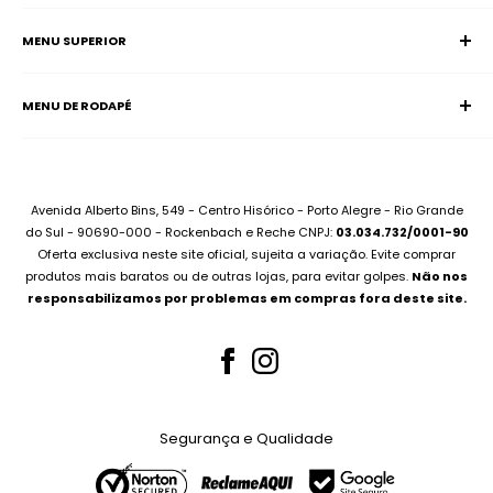
MENU SUPERIOR
SAC (Serviço de Atendimento ao Consumidor)
Página Inicial
E-mail:
supervisao@aciadonotebook.com.br
MENU DE RODAPÉ
Notebooks
Whatsapp:
(51) 99227-3667
Informática
Contato
Desktops
Compre no Site e Retire na Loja
Montamos seu PC
Sobre Assistência Técnica
Avenida Alberto Bins, 549 - Centro Hisórico - Porto Alegre - Rio Grande
Compramos seu Notebook
do Sul - 90690-000 - Rockenbach e Reche CNPJ:
03.034.732/0001-90
Para Empresas
Oferta exclusiva neste site oficial, sujeita a variação. Evite comprar
Bateria Notebook
Canal no Youtube
produtos mais baratos ou de outras lojas, para evitar golpes.
Não nos
Fonte Notebook
responsabilizamos por problemas em compras fora deste site.
Assistência Técnica
Para Empresas
Teclados Notebook
Telas Notebook
Segurança e Qualidade
Nossos Serviços
Whatsapp (51) 99227-3667