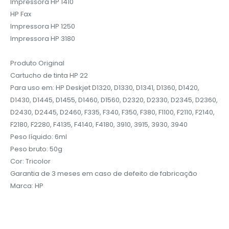
Impressora HP 1410‎
HP Fax
Impressora HP 1250
Impressora HP 3180
Produto Original
Cartucho de tinta HP 22
Para uso em: HP Deskjet D1320, D1330, D1341, D1360, D1420,
D1430, D1445, D1455, D1460, D1560, D2320, D2330, D2345, D2360,
D2430, D2445, D2460, F335, F340, F350, F380, F1100, F2110, F2140,
F2180, F2280, F4135, F4140, F4180, 3910, 3915, 3930, 3940
Peso líquido: 6ml
Peso bruto: 50g
Cor: Tricolor
Garantia de 3 meses em caso de defeito de fabricação
Marca: HP