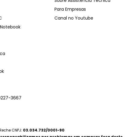
Sobre Assistência Técnica
Para Empresas
C
Canal no Youtube
Notebook
ica
ok
9227-3667
 Reche CNPJ:
03.034.732/0001-90
 responsabilizamos por problemas em compras fora deste