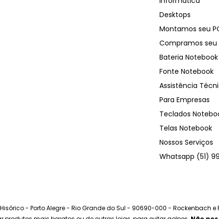
Informática
Desktops
Montamos seu P
Compramos seu 
Bateria Notebook
Fonte Notebook
Assistência Técn
Para Empresas
Teclados Notebo
Telas Notebook
Nossos Serviços
Whatsapp (51) 9
o Hisórico - Porto Alegre - Rio Grande do Sul - 90690-000 - Rockenbach e
prar produtos mais baratos ou de outras lojas, para evitar golpes.
Não nos