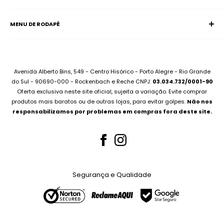
Página Inicial
E-mail:
supervisao@aciadonotebook.com.br
MENU DE RODAPÉ
Notebooks
Whatsapp:
(51) 99227-3667
Informática
Contato
Desktops
Compre no Site e Retire na Loja
Montamos seu PC
Sobre Assistência Técnica
Avenida Alberto Bins, 549 - Centro Hisórico - Porto Alegre - Rio Grande
Compramos seu Notebook
do Sul - 90690-000 - Rockenbach e Reche CNPJ:
03.034.732/0001-90
Para Empresas
Oferta exclusiva neste site oficial, sujeita a variação. Evite comprar
Bateria Notebook
Canal no Youtube
produtos mais baratos ou de outras lojas, para evitar golpes.
Não nos
Fonte Notebook
responsabilizamos por problemas em compras fora deste site.
Assistência Técnica
Para Empresas
Teclados Notebook
Telas Notebook
Segurança e Qualidade
Nossos Serviços
Whatsapp (51) 99227-3667