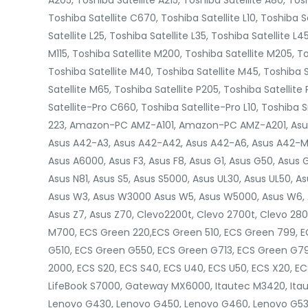
A205, Toshiba Satellite A215, Toshiba Satellite A80, Tos
Toshiba Satellite C670, Toshiba Satellite L10, Toshiba Sa
Satellite L25, Toshiba Satellite L35, Toshiba Satellite L4
M115, Toshiba Satellite M200, Toshiba Satellite M205, To
Toshiba Satellite M40, Toshiba Satellite M45, Toshiba S
Satellite M65, Toshiba Satellite P205, Toshiba Satellite
Satellite-Pro C660, Toshiba Satellite-Pro L10, Toshiba S
223, Amazon-PC AMZ-A101, Amazon-PC AMZ-A201, Asus 
Asus A42-A3, Asus A42-A42, Asus A42-A6, Asus A42-M
Asus A6000, Asus F3, Asus F8, Asus G1, Asus G50, Asus 
Asus N81, Asus S5, Asus S5000, Asus UL30, Asus UL50, A
Asus W3, Asus W3000 Asus W5, Asus W5000, Asus W6, A
Asus Z7, Asus Z70, Clevo2200t, Clevo 2700t, Clevo 2
M700, ECS Green 220,ECS Green 510, ECS Green 799, 
G510, ECS Green G550, ECS Green G713, ECS Green G799
2000, ECS S20, ECS S40, ECS U40, ECS U50, ECS X20, ECS
LifeBook S7000, Gateway MX6000, Itautec M3420, Itau
Lenovo G430, Lenovo G450, Lenovo G460, Lenovo G53