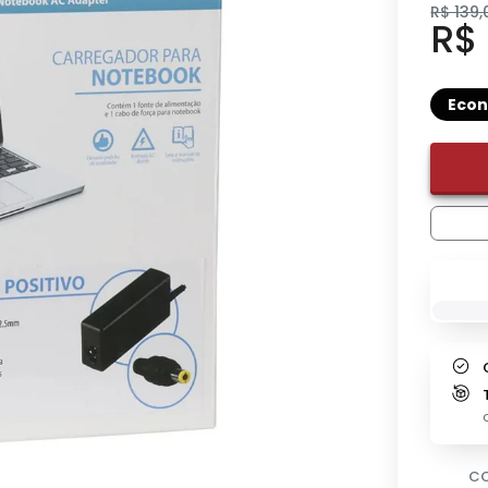
R$ 139,
R$
Eco
CO