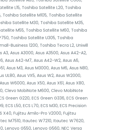
hiba Satellite A85, Toshiba Satellite C660,
tellite L15, Toshiba Satellite L20, Toshiba
5, Toshiba Satellite M105, Toshiba Satellite
shiba Satellite M30, Toshiba Satellite M35,
atellite M55, Toshiba Satellite M60, Toshiba
 P750, Toshiba Satellite U305, Toshiba
mall-Business 1200, Toshiba Tecra L2, Uniwill
A3, Asus A3000, Asus A3500, Asus A42-A2,
6, Asus A42-M7, Asus A42-W2, Asus A6,
G51, Asus M3, Asus M3000, Asus M6, Asus N80,
sus UL80, Asus VX5, Asus W2, Asus W2000,
sus W6000, Asus X50, Asus X61, Asus X80,
800, Clevo MobiNote M600, Clevo MobiNote
ECS Green G220, ECS Green G336, ECS Green
, ECS L50, ECS L70, ECS M30, ECS Precision
 X40, Fujitsu Amilo-Pro V2000, Fujitsu
tec M7510, Itautec W7210, Itautec W7620,
0, Lenovo G550, Lenovo G560, NEC Versa