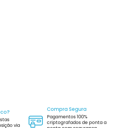
Compra Segura
sco?
Pagamentos 100%
istas
criptografados de ponta a
sição via