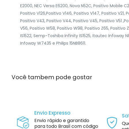
E2000, NEC Versa E6200, Nova N52C, Positivo Mobile C25,
Positivo V126,Positivo V146, Positivo V147, Positivo V21, P
Positivo V43, Positivo V44, Positivo V45, Positivo V51 ,Po
V56, Positivo W58, Positivo W98, Positivo Z65, Positivo 
IS1522, Semp-Toshiba Infinity IS1525, Itautec Infoway 
Infoway W7435 e Philips 15NB8611.
Você tambem pode gostar
Envio Expresso
Sa
Envio rápido e garantido
Qu
para todo Brasil com código