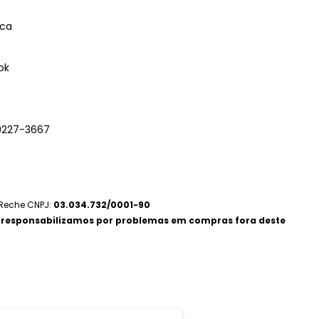
ica
ok
9227-3667
 Reche CNPJ:
03.034.732/0001-90
 responsabilizamos por problemas em compras fora deste
Métodos de Envio