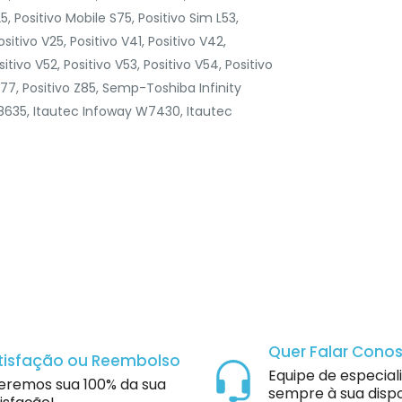
 Positivo Mobile S75, Positivo Sim L53,
ositivo V25, Positivo V41, Positivo V42,
sitivo V52, Positivo V53, Positivo V54, Positivo
Z77, Positivo Z85, Semp-Toshiba Infinity
N8635, Itautec Infoway W7430, Itautec
Quer Falar Cono
tisfação ou Reembolso
Equipe de especial
eremos sua 100% da sua
sempre à sua dispo