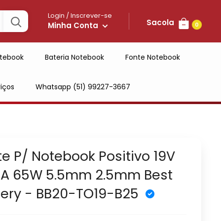
Login / Inscrever-se
Sacola
Minha Conta
0
tebook
Bateria Notebook
Fonte Notebook
iços
Whatsapp (51) 99227-3667
te P/ Notebook Positivo 19V
2A 65W 5.5mm 2.5mm Best
tery - BB20-TO19-B25