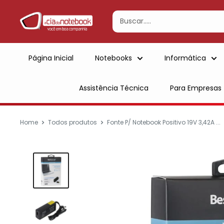
Ir
para
conteúdo
Página Inicial
Notebooks
Informática
Assistência Técnica
Para Empresas
Home
Todos produtos
Fonte P/ Notebook Positivo 19V 3,42A ...