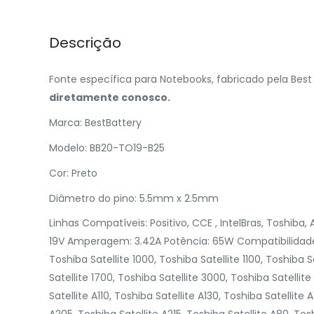
Descrição
Fonte específica para Notebooks, fabricado pela Bes
diretamente conosco.
Marca: BestBattery
Modelo: BB20-TO19-B25
Cor: Preto
Diâmetro do pino: 5.5mm x 2.5mm
Linhas Compatíveis: Positivo, CCE , IntelBras, Toshiba, 
19V Amperagem: 3.42A Potência: 65W Compatibilidade:
Toshiba Satellite 1000, Toshiba Satellite 1100, Toshiba S
Satellite 1700, Toshiba Satellite 3000, Toshiba Satellite
Satellite A110, Toshiba Satellite A130, Toshiba Satellite 