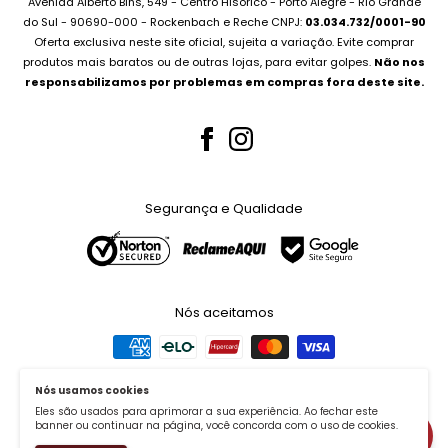
Avenida Alberto Bins, 549 - Centro Hisórico - Porto Alegre - Rio Grande
Compramos seu Notebook
do Sul - 90690-000 - Rockenbach e Reche CNPJ:
03.034.732/0001-90
Para Empresas
Oferta exclusiva neste site oficial, sujeita a variação. Evite comprar
Bateria Notebook
Canal no Youtube
produtos mais baratos ou de outras lojas, para evitar golpes.
Não nos
Fonte Notebook
responsabilizamos por problemas em compras fora deste site.
Assistência Técnica
Para Empresas
Teclados Notebook
Telas Notebook
Segurança e Qualidade
Nossos Serviços
Whatsapp (51) 99227-3667
Nós aceitamos
Nós usamos cookies
Métodos de Envio
Eles são usados para aprimorar a sua experiência. Ao fechar este
banner ou continuar na página, você concorda com o uso de cookies.