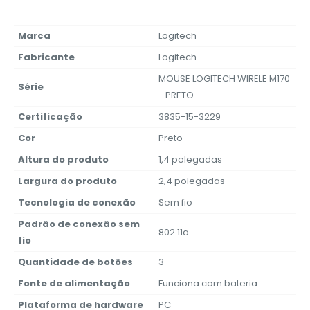
Marca
‎Logitech
Fabricante
‎Logitech
‎MOUSE LOGITECH WIRELE M170
Série
- PRETO
Certificação
‎3835-15-3229
Cor
‎Preto
Altura do produto
‎1,4 polegadas
Largura do produto
‎2,4 polegadas
Tecnologia de conexão
‎Sem fio
Padrão de conexão sem
‎802.11a
fio
Quantidade de botões
‎3
Fonte de alimentação
‎Funciona com bateria
Plataforma de hardware
‎PC