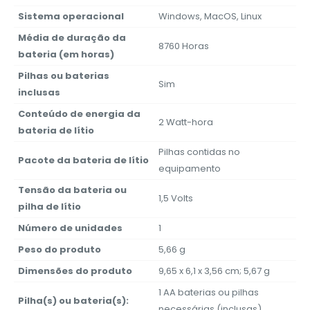
Sistema operacional
‎Windows, MacOS, Linux
Média de duração da
‎8760 Horas
bateria (em horas)
Pilhas ou baterias
‎Sim
inclusas
Conteúdo de energia da
‎2 Watt-hora
bateria de lítio
‎Pilhas contidas no
Pacote da bateria de lítio
equipamento
Tensão da bateria ou
‎1,5 Volts
pilha de lítio
Número de unidades
‎1
Peso do produto
‎5,66 g
Dimensões do produto
‎9,65 x 6,1 x 3,56 cm; 5,67 g
‎1 AA baterias ou pilhas
Pilha(s) ou bateria(s):
necessárias (inclusas).