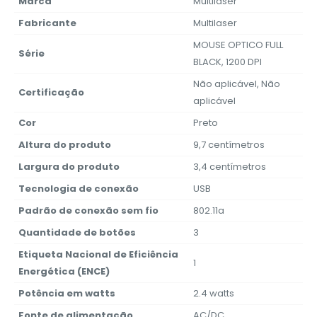
Marca
‎Multilaser
Fabricante
‎Multilaser
‎MOUSE OPTICO FULL
Série
BLACK, 1200 DPI
‎Não aplicável, Não
Certificação
aplicável
Cor
‎Preto
Altura do produto
‎9,7 centímetros
Largura do produto
‎3,4 centímetros
Tecnologia de conexão
‎USB
Padrão de conexão sem fio
‎802.11a
Quantidade de botões
‎3
Etiqueta Nacional de Eficiência
‎1
Energética (ENCE)
Potência em watts
‎2.4 watts
Fonte de alimentação
‎AC/DC