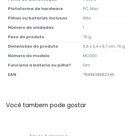
Plataforma de hardware
‎PC, Mac
Pilhas ou baterias inclusas
‎Não
Número de unidades
‎1
Peso do produto
‎70 g
Dimensões do produto
‎5,5 x 3,4 x 9,7 cm; 70 g
Número do modelo
‎MO300
Funciona a bateria ou pilha?
‎Sim
EAN
‎7899838882345
Você tambem pode gostar