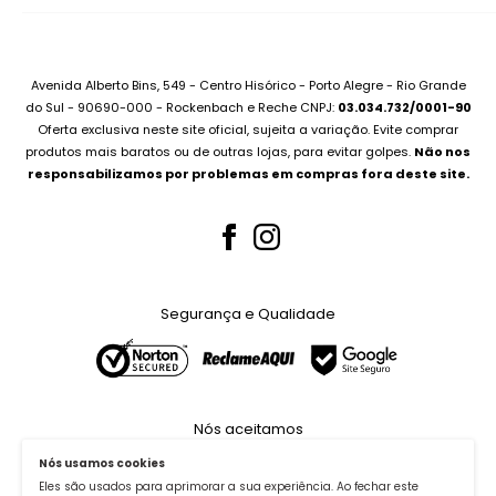
Informática
Contato
Desktops
Compre no Site e Retire na Loja
Montamos seu PC
Sobre Assistência Técnica
Avenida Alberto Bins, 549 - Centro Hisórico - Porto Alegre - Rio Grande
Compramos seu Notebook
do Sul - 90690-000 - Rockenbach e Reche CNPJ:
03.034.732/0001-90
Para Empresas
Oferta exclusiva neste site oficial, sujeita a variação. Evite comprar
Bateria Notebook
Canal no Youtube
produtos mais baratos ou de outras lojas, para evitar golpes.
Não nos
Fonte Notebook
responsabilizamos por problemas em compras fora deste site.
Assistência Técnica
Para Empresas
Teclados Notebook
Telas Notebook
Segurança e Qualidade
Nossos Serviços
Whatsapp (51) 99227-3667
Nós aceitamos
Nós usamos cookies
Eles são usados para aprimorar a sua experiência. Ao fechar este