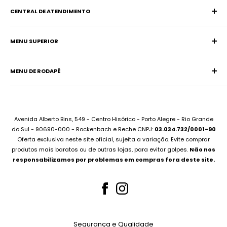
CENTRAL DE ATENDIMENTO
MENU SUPERIOR
SAC (Serviço de Atendimento ao Consumidor)
Página Inicial
E-mail:
supervisao@aciadonotebook.com.br
MENU DE RODAPÉ
Notebooks
Whatsapp:
(51) 99227-3667
Informática
Contato
Desktops
Compre no Site e Retire na Loja
Montamos seu PC
Sobre Assistência Técnica
Avenida Alberto Bins, 549 - Centro Hisórico - Porto Alegre - Rio Grande
Compramos seu Notebook
do Sul - 90690-000 - Rockenbach e Reche CNPJ:
03.034.732/0001-90
Para Empresas
Oferta exclusiva neste site oficial, sujeita a variação. Evite comprar
Bateria Notebook
Canal no Youtube
produtos mais baratos ou de outras lojas, para evitar golpes.
Não nos
Fonte Notebook
responsabilizamos por problemas em compras fora deste site.
Assistência Técnica
Para Empresas
Teclados Notebook
Telas Notebook
Segurança e Qualidade