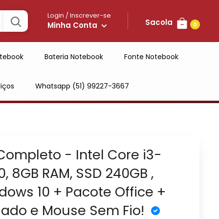
Login / Inscrever-se
Sacola
Minha Conta
0
tebook
Bateria Notebook
Fonte Notebook
iços
Whatsapp (51) 99227-3667
Completo - Intel Core i3-
0, 8GB RAM, SSD 240GB ,
dows 10 + Pacote Office +
lado e Mouse Sem Fio!