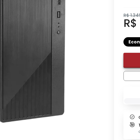
R$ 1.34
R$
Eco