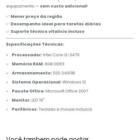
equipamento —
sem custo adicional!
✅
Menor preço da região
✅
Desempenho ideal para tarefas diárias
✅
Suporte técnico vitalício incluso
Especificações Técnicas:
Processador:
Intel Core i3-3470
Memória RAM:
8GB DDR3
Armazenamento:
SSD 240GB
Sistema Operacional:
Windows 10
Pacote Office:
Microsoft Office 2007
Monitor:
LED 19"
Periféricos:
Teclado e mouse inclusos
Você tambem pode gostar