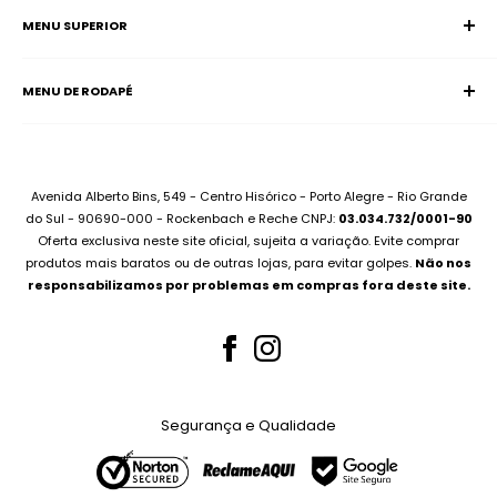
MENU SUPERIOR
SAC (Serviço de Atendimento ao Consumidor)
Página Inicial
E-mail:
supervisao@aciadonotebook.com.br
MENU DE RODAPÉ
Notebooks
Whatsapp:
(51) 99227-3667
Informática
Contato
Desktops
Compre no Site e Retire na Loja
Montamos seu PC
Sobre Assistência Técnica
Avenida Alberto Bins, 549 - Centro Hisórico - Porto Alegre - Rio Grande
Compramos seu Notebook
do Sul - 90690-000 - Rockenbach e Reche CNPJ:
03.034.732/0001-90
Para Empresas
Oferta exclusiva neste site oficial, sujeita a variação. Evite comprar
Bateria Notebook
Canal no Youtube
produtos mais baratos ou de outras lojas, para evitar golpes.
Não nos
Fonte Notebook
responsabilizamos por problemas em compras fora deste site.
Assistência Técnica
Para Empresas
Teclados Notebook
Telas Notebook
Segurança e Qualidade
Nossos Serviços
Whatsapp (51) 99227-3667