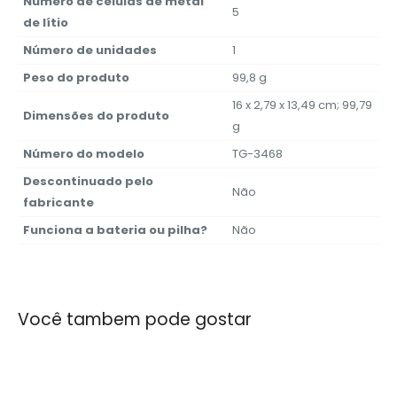
Número de células de metal
‎5
de lítio
Número de unidades
‎1
Peso do produto
‎99,8 g
‎16 x 2,79 x 13,49 cm; 99,79
Dimensões do produto
g
Número do modelo
‎TG-3468
Descontinuado pelo
‎Não
fabricante
Funciona a bateria ou pilha?
‎Não
Você tambem pode gostar