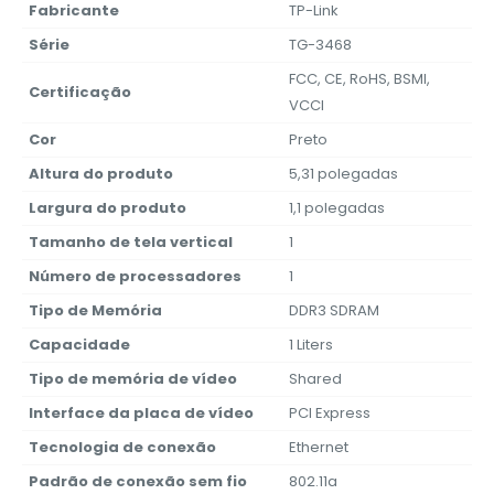
Fabricante
‎TP-Link
Série
‎TG-3468
‎FCC, CE, RoHS, BSMI,
Certificação
VCCI
Cor
‎Preto
Altura do produto
‎5,31 polegadas
Largura do produto
‎1,1 polegadas
Tamanho de tela vertical
‎1
Número de processadores
‎1
Tipo de Memória
‎DDR3 SDRAM
Capacidade
‎1 Liters
Tipo de memória de vídeo
‎Shared
Interface da placa de vídeo
‎PCI Express
Tecnologia de conexão
‎Ethernet
Padrão de conexão sem fio
‎802.11a