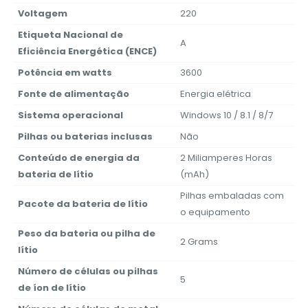
Voltagem
‎220
Etiqueta Nacional de
‎A
Eficiência Energética (ENCE)
Potência em watts
‎3600
Fonte de alimentação
‎Energia elétrica
Sistema operacional
‎Windows 10 / 8.1 / 8/7
Pilhas ou baterias inclusas
‎Não
Conteúdo de energia da
‎2 Miliamperes Horas
bateria de lítio
(mAh)
‎Pilhas embaladas com
Pacote da bateria de lítio
o equipamento
Peso da bateria ou pilha de
‎2 Grams
lítio
Número de células ou pilhas
‎5
de íon de lítio