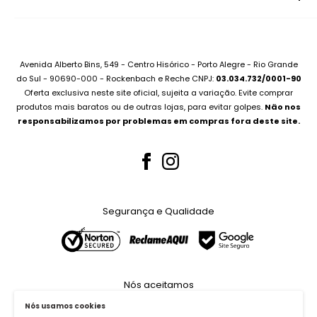
Whatsapp:
(51) 99227-3667
Informática
Contato
Desktops
Compre no Site e Retire na Loja
Montamos seu PC
Sobre Assistência Técnica
Avenida Alberto Bins, 549 - Centro Hisórico - Porto Alegre - Rio Grande
Compramos seu Notebook
do Sul - 90690-000 - Rockenbach e Reche CNPJ:
03.034.732/0001-90
Para Empresas
Oferta exclusiva neste site oficial, sujeita a variação. Evite comprar
Bateria Notebook
Canal no Youtube
produtos mais baratos ou de outras lojas, para evitar golpes.
Não nos
Fonte Notebook
responsabilizamos por problemas em compras fora deste site.
Assistência Técnica
Para Empresas
Teclados Notebook
Telas Notebook
Segurança e Qualidade
Nossos Serviços
Whatsapp (51) 99227-3667
Nós aceitamos
Nós usamos cookies