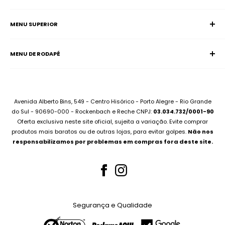
MENU SUPERIOR
SAC (Serviço de Atendimento ao Consumidor)
Página Inicial
E-mail:
supervisao@aciadonotebook.com.br
MENU DE RODAPÉ
Notebooks
Whatsapp:
(51) 99227-3667
Informática
Contato
Desktops
Compre no Site e Retire na Loja
Montamos seu PC
Sobre Assistência Técnica
Avenida Alberto Bins, 549 - Centro Hisórico - Porto Alegre - Rio Grande
Compramos seu Notebook
do Sul - 90690-000 - Rockenbach e Reche CNPJ:
03.034.732/0001-90
Para Empresas
Oferta exclusiva neste site oficial, sujeita a variação. Evite comprar
Bateria Notebook
Canal no Youtube
produtos mais baratos ou de outras lojas, para evitar golpes.
Não nos
Fonte Notebook
responsabilizamos por problemas em compras fora deste site.
Assistência Técnica
Para Empresas
Teclados Notebook
Telas Notebook
Segurança e Qualidade
Nossos Serviços
Whatsapp (51) 99227-3667