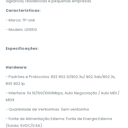
vigilância, residências e pequenas empresas.
Características:
- Marca: TP-Link
- Modelo: LS105G
Especificações:
Hardware:
- Padrões e Protocolos: IEEE 802.3i/802.3u/ 802.3ab/802.3x,
IEEE 802.1p
- Interface: 5x 10/100/1000Mbps, Auto Negociação / Auto MDI /
MDIX
- Quantidade de Ventoinhas: Sem ventoinha
- Fonte de Alimentação Externa: Fonte de Energia Externa
(Saída: 5VDC/0.6A)