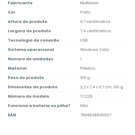
Fabricante
‎Multilaser
Cor
‎Preto
Altura do produto
‎11,7 centímetros
Largura do produto
‎7,4 centímetros
Tecnologia de conexão
‎USB
Sistema operacional
‎Windows Vista
Número de unidades
‎1
Material
‎Plástico
Peso do produto
‎100 g
Dimensões do produto
‎2,2 x 7,4 x 11,7 cm; 100 g
Número do modelo
‎TC229
Funciona a bateria ou pilha?
‎Não
EAN
‎7899838845937