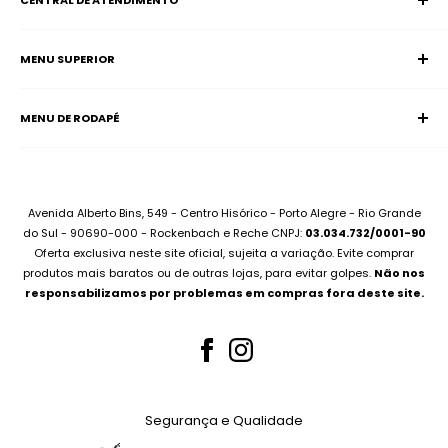
CENTRAL DE ATENDIMENTO
MENU SUPERIOR
SAC (Serviço de Atendimento ao Consumidor)
Página Inicial
E-mail:
supervisao@aciadonotebook.com.br
MENU DE RODAPÉ
Notebooks
Whatsapp:
(51) 99227-3667
Informática
Contato
Desktops
Compre no Site e Retire na Loja
Montamos seu PC
Sobre Assistência Técnica
Avenida Alberto Bins, 549 - Centro Hisórico - Porto Alegre - Rio Grande
Compramos seu Notebook
do Sul - 90690-000 - Rockenbach e Reche CNPJ:
03.034.732/0001-90
Para Empresas
Oferta exclusiva neste site oficial, sujeita a variação. Evite comprar
Bateria Notebook
Canal no Youtube
produtos mais baratos ou de outras lojas, para evitar golpes.
Não nos
Fonte Notebook
responsabilizamos por problemas em compras fora deste site.
Assistência Técnica
Para Empresas
Teclados Notebook
Telas Notebook
Segurança e Qualidade
Nossos Serviços