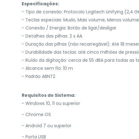
Especificações:
- Tipo de conexão:
Protocolo Logitech Unifying (2,4 G
- Teclas especiais:
Mudo, Mais volume, Menos volume
- Conexão / Energia:
Botão de ligar/desligar
- Detalhes das pilhas:
2 x AA
- Duração das pilhas (não recarregável):
Até 18 mese
- Durabilidade das teclas:
até cinco milhões de pres
- Ruído da digitação:
cerca de 55 dBA para todas as t
- Alcance sem fio:
10 m
- Padrão ABNT2
Requisitos do Sistema:
- Windows 10, 11 ou superior
- Chrome OS
- Android 7 ou superior
- Porta USB