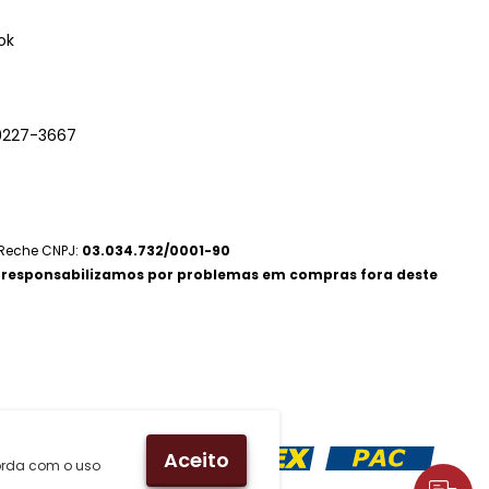
ok
9227-3667
 Reche CNPJ:
03.034.732/0001-90
 responsabilizamos por problemas em compras fora deste
Métodos de Envio
Aceito
corda com o uso