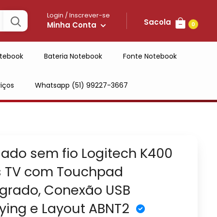
Login / Inscrever-se
Sacola
Minha Conta
0
tebook
Bateria Notebook
Fonte Notebook
iços
Whatsapp (51) 99227-3667
lado sem fio Logitech K400
s TV com Touchpad
egrado, Conexão USB
fying e Layout ABNT2