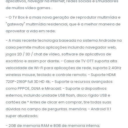
aplicativos, navegar na internet, redes sociais e Emuladores
de muitos vídeo games...
- O TV Box é a mais nova geração de reprodutor multimídia e
"gateway" multimídia residencial, que é a melhor maneira de
aproveitar a vida em rede;
- A mais recente tecnologia baseada no sistema Androide na
caixa permite muitos aplicações incluindo navegador web,
jogos 2D / 3D / chat de vídeo, software de aplicativos de
escritório e assim por diante; - Caixa de TV OTT suporta alta
velocidade de Wi-Fi para aplicações de rede, suporta 2.4GHz
wireless mouse, teclado e controle remoto; - Suporte HDMI
720P-2160P full 3D HD 4k; - Suporte a recursos avançados
como PPPOE, DLNA e Miracast; - Suporte a dispositivos
externos, incluindo unidade USB flash, disco rígido USB e
cartões de * Antes de clicar em comprar, tire todas suas
dúvidas no campo de perguntas. memória; - Android 11.1
super atualizado;
- 2GB de memoria RAM e 8GB de memoria interna;