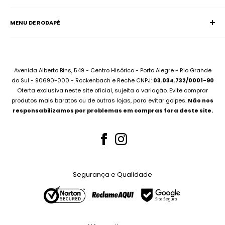
Página Inicial
E-mail:
supervisao@aciadonotebook.com.br
MENU DE RODAPÉ
Notebooks
Whatsapp:
(51) 99227-3667
Informática
Contato
Desktops
Compre no Site e Retire na Loja
Montamos seu PC
Sobre Assistência Técnica
Avenida Alberto Bins, 549 - Centro Hisórico - Porto Alegre - Rio Grande
Compramos seu Notebook
do Sul - 90690-000 - Rockenbach e Reche CNPJ:
03.034.732/0001-90
Para Empresas
Oferta exclusiva neste site oficial, sujeita a variação. Evite comprar
Bateria Notebook
Canal no Youtube
produtos mais baratos ou de outras lojas, para evitar golpes.
Não nos
Fonte Notebook
responsabilizamos por problemas em compras fora deste site.
Assistência Técnica
Para Empresas
Teclados Notebook
Telas Notebook
Segurança e Qualidade
Nossos Serviços
Whatsapp (51) 99227-3667