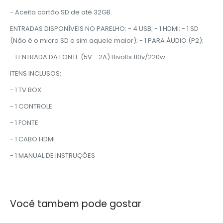
- Aceita cartão SD de até 32GB.
ENTRADAS DISPONÍVEIS NO PARELHO: - 4 USB; - 1 HDMI; - 1 SD
(Não é o micro SD e sim aquele maior); - 1 PARA ÁUDIO (P2);
- 1 ENTRADA DA FONTE (5V - 2A) Bivolts 110v/220w -
ITENS INCLUSOS:
- 1 TV BOX
- 1 CONTROLE
- 1 FONTE
- 1 CABO HDMI
- 1 MANUAL DE INSTRUÇÕES
Você tambem pode gostar